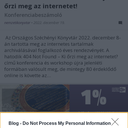
őrzi meg az internetet!
Konferenciabeszámoló
nemzetikonyvtar
•
2022. december 19.
Az Országos Széchényi Könyvtár 2022. december 8-
án tartotta meg az internetes tartalmak
archiválásával foglalkozó éves rendezvényét. A
hatodik 404 Not Found – Ki őrzi meg az internetet?
című konferencia és workshop újra jelenléti
formában valósult meg, de mintegy 80 érdeklődő
online is követte az…
Blog -
Do Not Process My Personal Information