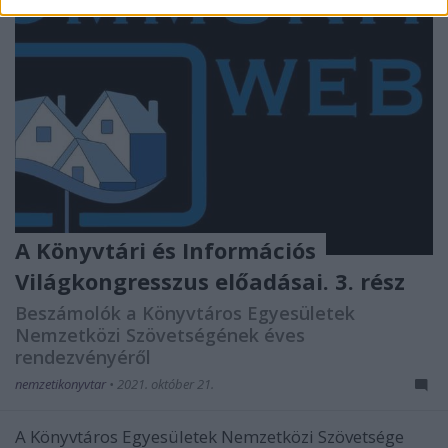
A Könyvtári és Információs
Világkongresszus előadásai. 3. rész
Beszámolók a Könyvtáros Egyesületek
Nemzetközi Szövetségének éves
rendezvényéről
nemzetikonyvtar
•
2021. október 21.
A Könyvtáros Egyesületek Nemzetközi Szövetsége