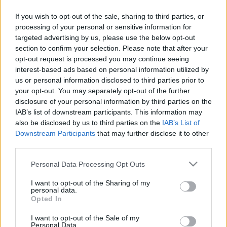
If you wish to opt-out of the sale, sharing to third parties, or
processing of your personal or sensitive information for
targeted advertising by us, please use the below opt-out
section to confirm your selection. Please note that after your
opt-out request is processed you may continue seeing
interest-based ads based on personal information utilized by
us or personal information disclosed to third parties prior to
your opt-out. You may separately opt-out of the further
disclosure of your personal information by third parties on the
IAB’s list of downstream participants. This information may
also be disclosed by us to third parties on the
IAB’s List of
Downstream Participants
that may further disclose it to other
Már több mint 70 terabyte-nyi
third parties.
weboldalt aratott le a nemzeti
Please note that this website/app uses one or more Google
Personal Data Processing Opt Outs
könyvtár
services and may gather and store information including but
not limited to your visit or usage behaviour. You may click to
I want to opt-out of the Sharing of my
Az Országos Széchényi Könyvtár webarchívuma
personal data.
grant or deny consent to Google and its third-party tags to
Opted In
nemzetikonyvtar
•
2022. szeptember 02.
use your data for below specified purposes in below Google
consent section.
I want to opt-out of the Sale of my
Personal Data.