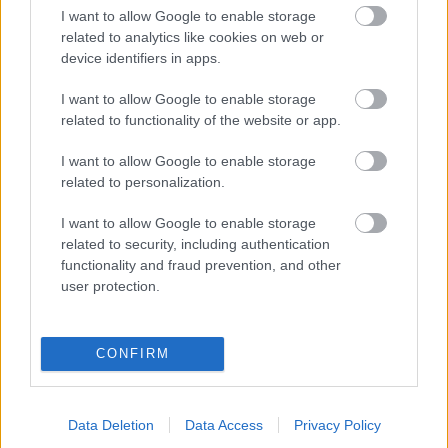
I want to allow Google to enable storage
related to analytics like cookies on web or
A WARCNET kutatási hálózat
device identifiers in apps.
értekezlete Londonban
I want to allow Google to enable storage
Digitális Bölcsészeti Központ Webarchiválási
related to functionality of the website or app.
csoport
nemzetikonyvtar
•
2022. augusztus 02.
I want to allow Google to enable storage
related to personalization.
A WARCNET kutatási projekt fő célja a
I want to allow Google to enable storage
webarchívumok kutatási célú felhasználásának
related to security, including authentication
segítése, segít a témával foglalkozó kutatók
functionality and fraud prevention, and other
egymásra találásában, közös projektek tervezésében
user protection.
ideértve a webarchiválás nemzeti közgyűjteményi
gyakorlatainak összehasonlító tanulmányozását is.
A Dán Kutatási Tanács…
CONFIRM
Data Deletion
Data Access
Privacy Policy