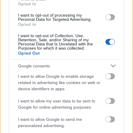
Az OSZK webarchívuma azzal a céllal jött létre, hogy
Opted In
reprezentatív képet nyújtson az egy adott
időszakban nyilvánosan elérhető, a magyar
I want to opt-out of processing my
Personal Data for Targeted Advertising.
közönségnek szánt és a kulturális örökség részét
Opted In
képező online tartalomkínálatról, a hungarikumok
körébe tartozó elektronikus dokumentumokról. Az
I want to opt-out of Collection, Use,
Retention, Sale, and/or Sharing of my
elsődleges…
Personal Data that Is Unrelated with the
Purposes for which it was collected.
Opted Out
Google consents
I want to allow Google to enable storage
related to advertising like cookies on web or
device identifiers in apps.
I want to allow my user data to be sent to
Google for online advertising purposes.
I want to allow Google to send me
personalized advertising.