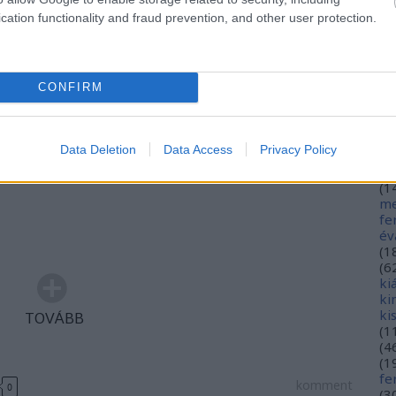
hé
cation functionality and fraud prevention, and other user protection.
hó
mi
s Cod. Lat. 249 #library
(
1
(
2
CONFIRM
in
ar
ja
(
3
zítette ezt a képet.
jó
Data Deletion
Data Access
Privacy Policy
jó
gy
(
1
me
fe
év
(
1
(
6
ki
ki
ki
TOVÁBB
(
1
(
4
(
1
fe
komment
0
(
3