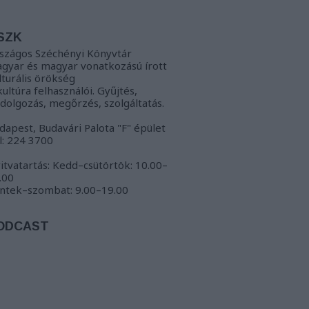
SZK
szágos Széchényi Könyvtár
gyar és magyar vonatkozású írott
lturális örökség
kultúra felhasználói. Gyűjtés,
ldolgozás, megőrzés, szolgáltatás.
dapest, Budavári Palota "F" épület
l: 224 3700
itvatartás: Kedd–csütörtök: 10.00–
.00
ntek–szombat: 9.00–19.00
ODCAST