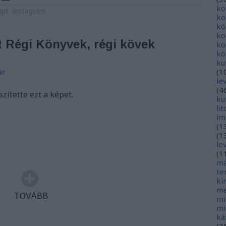
ko
ipt
instagram
kö
kö
ko
 Régi Könyvek, régi kövek
ko
kö
ku
ar
(
1
le
(
4
zítette ezt a képet.
ku
li
im
(
1
(
1
le
(
1
má
te
ki
me
TOVÁBB
mi
mi
ká