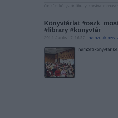
Címkék:
könyvtár
library
corvina
manuscr
Könyvtárlat #oszk_most
#library #könyvtár
2014. április 17. 16:57
-
nemzetikonyvt
nemzetikonyvtar kés