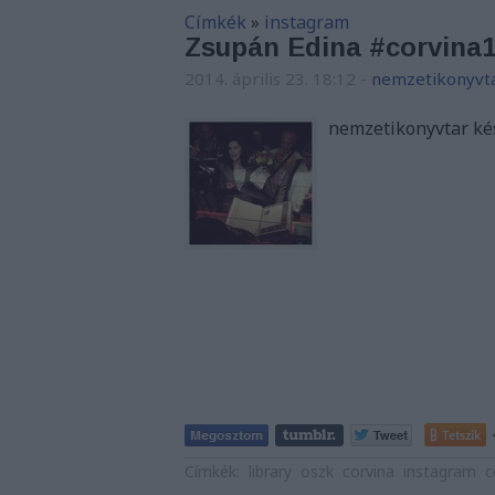
Címkék
»
instagram
Zsupán Edina #corvina1
2014. április 23. 18:12
-
nemzetikonyvt
nemzetikonyvtar kés
Tetszik
Címkék:
library
oszk
corvina
instagram
c