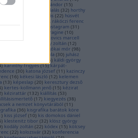
sziodosz
(
111
)
hevesi sándor
(
15
)
man bálint
(
19
)
honfoglalás
(
32
)
horthy
klós
(
12
)
hunyadi mátyás
(
22
)
húsvét
5
)
huszevesamek
(
20
)
ii. rákóczi ferenc
1
)
illyés boglárka
(
16
)
instagram
(
31
)
terjú
(
20
)
jacobus de voragine
(
10
)
nkovich miklós
(
10
)
jankovics marcell
3
)
jászai mari
(
17
)
jékely zoltán
(
12
)
kai-bicentenárium
(
10
)
jókai mór
(
98
)
zsa jános
(
14
)
józsef attila
(
30
)
juhász
ula
(
10
)
kalcsó gyula
(
16
)
káldi györgy
4
)
karinthy frigyes
(
15
)
kárpát-
dence
(
30
)
katona józsef
(
11
)
kazinczy
renc
(
16
)
kékesi lászló
(
12
)
kelemen
a
(
13
)
képeslap
(
20
)
keresztury dezső
8
)
kertes-kollmann jenő
(
15
)
kézirat
2
)
kézirattár
(
132
)
kiállítás
(
53
)
állításismertető
(
17
)
kiegyezés
(
38
)
ncsek a nemzet könyvtárából
(
11
)
sgrafika
(
36
)
kisgrafika barátok köre
1
)
kiss józsef
(
10
)
kis domokos dániel
6
)
klestenitz tibor
(
32
)
klösz györgy
9
)
kodály zoltán
(
22
)
kódex
(
15
)
kölcsey
renc
(
22
)
kolozsvár
(
32
)
konferencia
0
)
konferenciabeszámoló
(
74
)