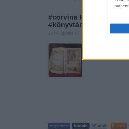
authenti
#corvina Petrus Ransanu
#könyvtár #manuscript
2014. április 17. 17:00
-
nemzetikonyvt
nemzetikonyvtar kés
Tetszik