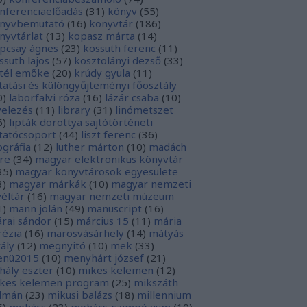
nferenciaelőadás
(
31
)
könyv
(
55
)
nyvbemutató
(
16
)
könyvtár
(
186
)
nyvtárlat
(
13
)
kopasz márta
(
14
)
pcsay ágnes
(
23
)
kossuth ferenc
(
11
)
ssuth lajos
(
57
)
kosztolányi dezső
(
33
)
tél emőke
(
20
)
krúdy gyula
(
11
)
tatási és különgyűjteményi főosztály
0
)
laborfalvi róza
(
16
)
lázár csaba
(
10
)
velezés
(
11
)
library
(
31
)
linómetszet
6
)
lipták dorottya sajtótörténeti
tatócsoport
(
44
)
liszt ferenc
(
36
)
tográfia
(
12
)
luther márton
(
10
)
madách
re
(
34
)
magyar elektronikus könyvtár
35
)
magyar könyvtárosok egyesülete
3
)
magyar márkák
(
10
)
magyar nemzeti
véltár
(
16
)
magyar nemzeti múzeum
1
)
mann jolán
(
49
)
manuscript
(
16
)
rai sándor
(
15
)
március 15
(
11
)
mária
rézia
(
16
)
marosvásárhely
(
14
)
mátyás
rály
(
12
)
megnyitó
(
10
)
mek
(
33
)
nü2015
(
10
)
menyhárt józsef
(
21
)
hály eszter
(
10
)
mikes kelemen
(
12
)
kes kelemen program
(
25
)
mikszáth
lmán
(
23
)
mikusi balázs
(
18
)
millennium