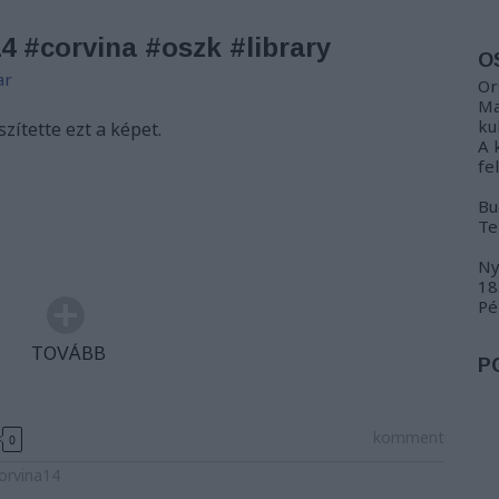
4 #corvina #oszk #library
O
ar
Or
Ma
ku
zítette ezt a képet.
A 
fe
Bu
Te
Ny
18
Pé
TOVÁBB
P
komment
0
orvina14