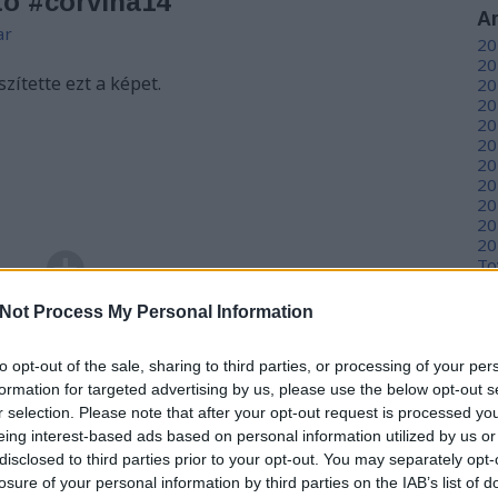
tó #corvina14
A
ar
20
20
zítette ezt a képet.
20
20
20
20
20
20
20
20
20
To
TOVÁBB
Not Process My Personal Information
C
12
to opt-out of the sale, sharing to third parties, or processing of your per
sz
sz
formation for targeted advertising by us, please use the below opt-out s
komment
0
(
6
r selection. Please note that after your opt-out request is processed y
sz
eing interest-based ads based on personal information utilized by us or
en
disclosed to third parties prior to your opt-out. You may separately opt-
er
losure of your personal information by third parties on the IAB’s list of
sá