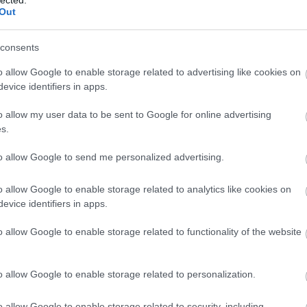
ké
Out
jos könyvtárlatot biztosítanak
le
is
(
1
consents
eg
ar
is
o allow Google to enable storage related to advertising like cookies on
ar
evice identifiers in apps.
zítette ezt a képet.
vi
em
o allow my user data to be sent to Google for online advertising
jó
s.
er
eu
(
2
to allow Google to send me personalized advertising.
gy
fe
o allow Google to enable storage related to analytics like cookies on
fe
evice identifiers in apps.
(
2
(
5
TOVÁBB
ga
o allow Google to enable storage related to functionality of the website
go
pl
ha
o allow Google to enable storage related to personalization.
komment
(
6
0
(
1
(
1
o allow Google to enable storage related to security, including