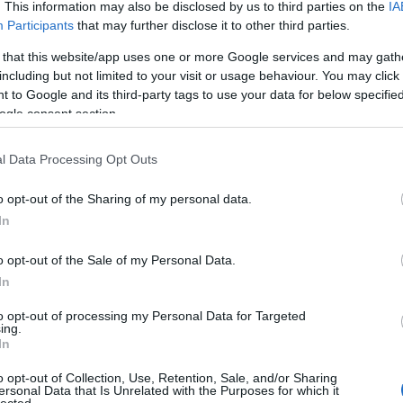
llibrary #manuscript #medieval
. This information may also be disclosed by us to third parties on the
IA
áp
ar
Participants
that may further disclose it to other third parties.
ar
ar
ar
 that this website/app uses one or more Google services and may gath
(
2
including but not limited to your visit or usage behaviour. You may click 
(
1
zítette ezt a képet.
 to Google and its third-party tags to use your data for below specifi
ba
ogle consent section.
bá
bá
ba
l Data Processing Opt Outs
bib
(
1
o opt-out of the Sharing of my personal data.
bo
br
In
(
1
bu
o opt-out of the Sale of my Personal Data.
te
TOVÁBB
In
cs
(
1
vi
to opt-out of processing my Personal Data for Targeted
ing.
da
komment
In
0
da
de
t
instagram
nationallibrary
codices
o opt-out of Collection, Use, Retention, Sale, and/or Sharing
fr
ersonal Data that Is Unrelated with the Purposes for which it
di
lected.