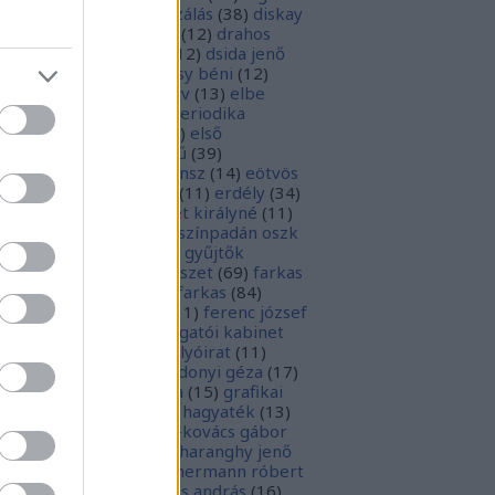
parchívum
(
50
)
digitalizálás
(
38
)
diskay
nke
(
13
)
dohnányi ernő
(
12
)
drahos
tván
(
20
)
drótos lászló
(
12
)
dsida jenő
2
)
dualizmus
(
10
)
egressy béni
(
12
)
ressy gábor
(
16
)
ekönyv
(
13
)
elbe
tván
(
70
)
elektronikus periodika
chívum
(
19
)
előadás
(
23
)
első
lágháború
(
37
)
emlékmű
(
39
)
lékműrombolás
(
25
)
ensz
(
14
)
eötvös
zsef
(
16
)
eötvös loránd
(
11
)
erdély
(
34
)
kel ferenc
(
26
)
erzsébet királyné
(
11
)
rópai unió
(
28
)
európa színpadán oszk
9
)
ex libris
(
87
)
ex libris gyűjtők
űjtemények
(
74
)
fametszet
(
69
)
farkas
renc
(
12
)
farkas gábor farkas
(
84
)
dák sári
(
11
)
fénykép
(
11
)
ferenc józsef
0
)
fery antal
(
56
)
főigazgatói kabinet
8
)
földesi ferenc
(
19
)
folyóirat
(
11
)
lambos ferenc
(
13
)
gárdonyi géza
(
17
)
ndos gábor
(
11
)
grafika
(
15
)
grafikai
akát
(
13
)
gyulai pál
(
16
)
hagyaték
(
13
)
lász gábor
(
10
)
hamvai-kovács gábor
4
)
hanvay hajnalka
(
11
)
haranghy jenő
1
)
herczeg ferenc
(
15
)
hermann róbert
0
)
herman ottó
(
13
)
hess andrás
(
16
)