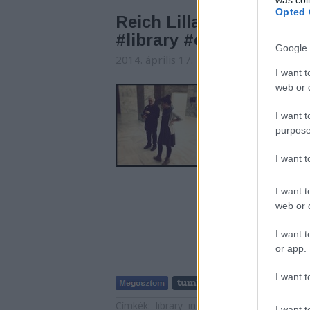
Opted 
Reich Lilla és Karasz La
#library #oszk_most
Google 
2014. április 17. 17:05
-
nemzetikonyvt
I want t
web or d
nemzetikonyvtar kés
I want t
purpose
I want 
I want t
web or d
I want t
or app.
I want t
Tetszik
Címkék:
library
instagram
oszk most
I want t