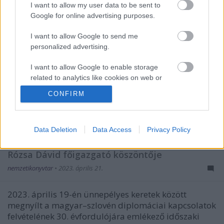
I want to allow my user data to be sent to
Google for online advertising purposes.
I want to allow Google to send me
personalized advertising.
I want to allow Google to enable storage
related to analytics like cookies on web or
device identifiers in apps.
CONFIRM
I want to allow Google to enable storage
related to functionality of the website or app.
Data Deletion
Data Access
Privacy Policy
Vivat Szlovénia! időszaki kiállítás
I want to allow Google to enable storage
related to personalization.
Rózsa Dávid főigazgató köszöntője
nemzetikonyvtar
•
2023. április 21.
I want to allow Google to enable storage
related to security, including authentication
functionality and fraud prevention, and other
2023. április 19-én ünnepélyes keretek között
user protection.
megnyílt a magyar–szlovén diplomáciai kapcsolatok
felvételének 30. évfordulójára emlékező időszaki