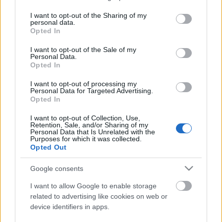
services and may gather and store information including but
not limited to your visit or usage behaviour. You may click to
I want to opt-out of the Sharing of my
personal data.
grant or deny consent to Google and its third-party tags to
Opted In
use your data for below specified purposes in below Google
consent section.
I want to opt-out of the Sale of my
Vivat Szlovénia! / Vivat Slovenija! Első
Personal Data.
Opted In
rész
I want to opt-out of processing my
Kiállításismertető
Personal Data for Targeted Advertising.
Opted In
nemzetikonyvtar
•
2023. május 31.
I want to opt-out of Collection, Use,
Retention, Sale, and/or Sharing of my
A magyar–szlovén diplomáciai kapcsolatok
Personal Data that Is Unrelated with the
felvételének 30. évfordulójára emlékezve Vivat
Purposes for which it was collected.
Opted Out
Szlovénia! / Vivat Slovenija! címmel rendezett
időszaki kiállítást könyvtárunk. A tárlat – amelyet
Google consents
2023. április 19-től május 31-ig tekinthették meg az
érdeklődők – a jubileum után egy évvel, a Szlovén…
I want to allow Google to enable storage
related to advertising like cookies on web or
device identifiers in apps.