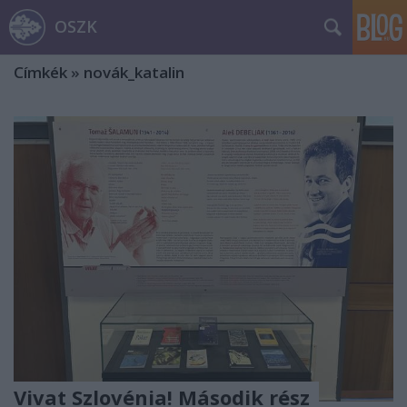
OSZK
Címkék
»
novák_katalin
Vivat Szlovénia! Második rész