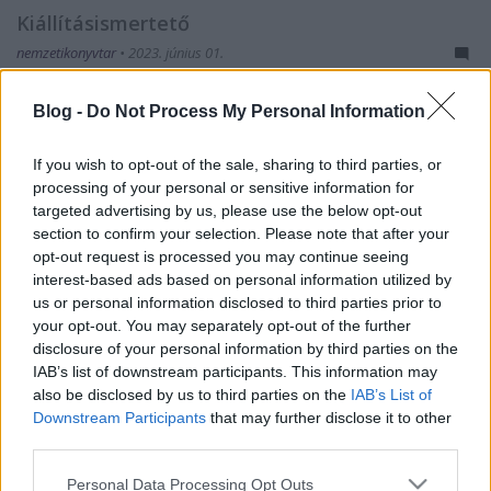
Kiállításismertető
nemzetikonyvtar
•
2023. június 01.
A magyar–szlovén diplomáciai kapcsolatok
Blog -
Do Not Process My Personal Information
felvételének 30. évfordulójára emlékezve Vivat
Szlovénia! / Vivat Slovenija! címmel rendezett
If you wish to opt-out of the sale, sharing to third parties, or
időszaki kiállítást könyvtárunk. A tárlat – amelyet
processing of your personal or sensitive information for
2023. április 19-től május 31-ig tekinthették meg az
targeted advertising by us, please use the below opt-out
érdeklődők – a jubileum után egy évvel, a Szlovén…
section to confirm your selection. Please note that after your
opt-out request is processed you may continue seeing
interest-based ads based on personal information utilized by
us or personal information disclosed to third parties prior to
your opt-out. You may separately opt-out of the further
disclosure of your personal information by third parties on the
IAB’s list of downstream participants. This information may
also be disclosed by us to third parties on the
IAB’s List of
Downstream Participants
that may further disclose it to other
third parties.
Please note that this website/app uses one or more Google
Personal Data Processing Opt Outs